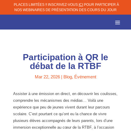
PLACES LIMITÉES !! INSCRIVEZ-VOUS
ICI
POUR PARTICIPER À
NOS WEBINAIRES DE PRÉSENTATION DES COURS DU JOUR
Participation à QR le
débat de la RTBF
Mar 22, 2026
|
Blog
,
Événement
Assister à une émission en direct, en découvrir les coulisses,
comprendre les mécanismes des médias… Voilà une
expérience que peu de jeunes vivent durant leur parcours
scolaire. C’est pourtant ce qu’ont eu la chance de vivre
plusieurs élèves accompagnés de leurs parents, lors d’une
immersion exceptionnelle au cœur de la RTBF, à l’occasion