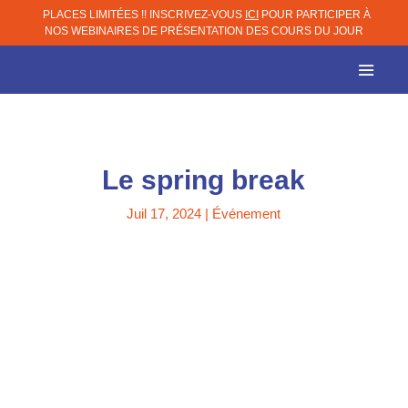
PLACES LIMITÉES !! INSCRIVEZ-VOUS
ICI
POUR PARTICIPER À
NOS WEBINAIRES DE PRÉSENTATION DES COURS DU JOUR
Le spring break
Juil 17, 2024
|
Événement