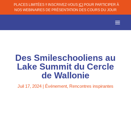
PLACES LIMITÉES !! INSCRIVEZ-VOUS
ICI
POUR PARTICIPER À
NOS WEBINAIRES DE PRÉSENTATION DES COURS DU JOUR
Des Smileschooliens au
Lake Summit du Cercle
de Wallonie
Juil 17, 2024
|
Événement
,
Rencontres inspirantes