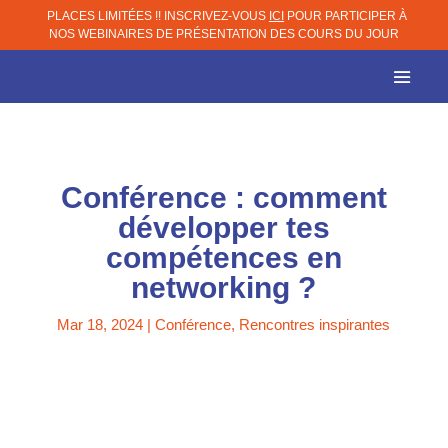
PLACES LIMITÉES !! INSCRIVEZ-VOUS
ICI
POUR PARTICIPER À
NOS WEBINAIRES DE PRÉSENTATION DES COURS DU JOUR
Conférence : comment
développer tes
compétences en
networking ?
Mar 18, 2024
|
Conférence
,
Rencontres inspirantes