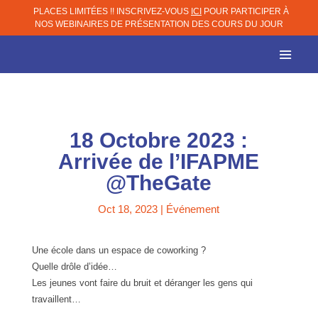
PLACES LIMITÉES !! INSCRIVEZ-VOUS
ICI
POUR PARTICIPER À
NOS WEBINAIRES DE PRÉSENTATION DES COURS DU JOUR
18 Octobre 2023 :
Arrivée de l’IFAPME
@TheGate
Oct 18, 2023
|
Événement
Une école dans un espace de coworking ?
Quelle drôle d’idée…
Les jeunes vont faire du bruit et déranger les gens qui
travaillent…