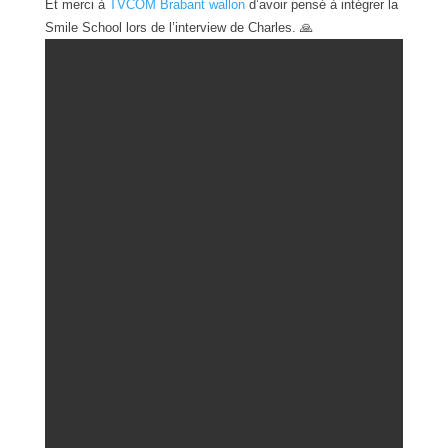
Et merci à
TVCOM Brabant wallon
d’avoir pensé à intégrer la
Smile School lors de l’interview de Charles. 🙏